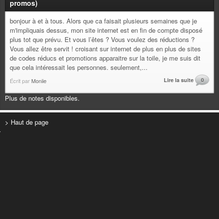
promos)
bonjour à et à tous. Alors que ca faisait plusieurs semaines que je
m'impliquais dessus, mon site internet est en fin de compte disposé
plus tot que prévu. Et vous l’êtes ? Vous voulez des réductions ?
Vous allez être servit ! croisant sur internet de plus en plus de sites
de codes réducs et promotions apparaitre sur la toile, je me suis dit
que cela intéressait les personnes. seulement,...
Lire la suite
0
Écrit par
Moniie
Plus de notes disponibles.
> Haut de page